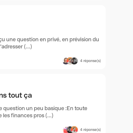
çu une question en privé, en prévision du
adresser (...)
4
réponse(s)
ns tout ça
ne question un peu basique :En toute
es finances pros (...)
4
réponse(s)