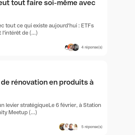
eut tout faire soi-même avec
 tout ce qui existe aujourd'hui : ETFs
intérêt de (...)
4
réponse(s)
 de rénovation en produits à
levier stratégiqueLe 6 février, à Station
ty Meetup (...)
5
réponse(s)