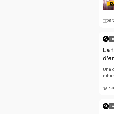
25/
F
La f
d’e
Une o
réfor
4,8
F