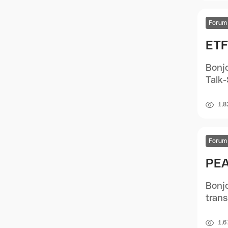
Forum
ETF
Bonjo
Talk-
1,8
Forum
PEA
Bonjo
trans
1,6