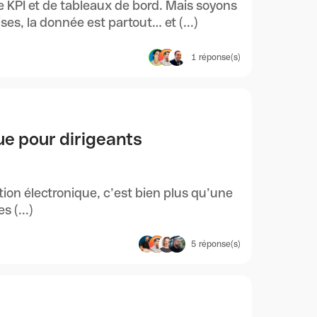
e KPI et de tableaux de bord. Mais soyons
es, la donnée est partout… et (...)
1
réponse(s)
que pour dirigeants
tion électronique, c’est bien plus qu’une
s (...)
5
réponse(s)