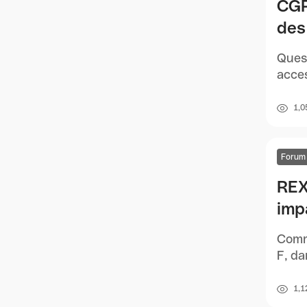
CGP
des
Quest
acces
1,0
Forum
REX
imp
Commu
F, da
1,1