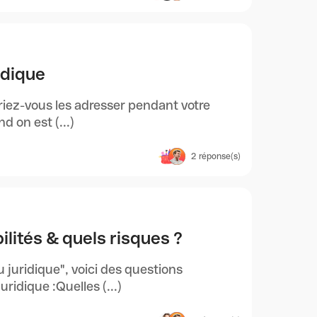
idique
rriez-vous les adresser pendant votre
 on est (...)
2
réponse(s)
ilités & quels risques ?
 juridique", voici des questions
ridique :Quelles (...)