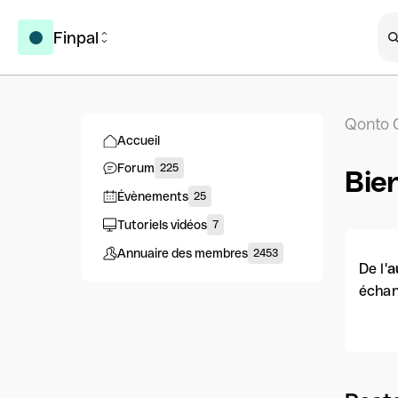
Finpal
Qonto 
Accueil
Forum
225
Bie
Évènements
25
Tutoriels vidéos
7
Annuaire des membres
2453
De l'
a
échan