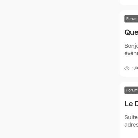
Forum
Que
Bonjo
événe
1,0
Forum
Le 
Suite
adres