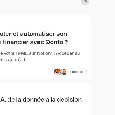
loter et automatiser son
vi financier avec Qonto ?
 de votre TPME sur Notion" : Accéder au
 sujets (...)
4
réponse(s)
A, de la donnée à la décision -