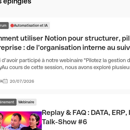
 épinglés
orum
Automatisation et IA
ment utiliser Notion pour structurer, pi
eprise : de l’organisation interne au sui
 d’avoir participé à notre webinaire "Pilotez la gestion
yAu cours de cette session, nous avons exploré plusieurs
20/07/2026
9k
énement
Webinaire
Replay & FAQ : DATA, ERP, I
Talk-Show #6