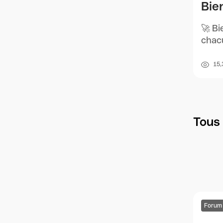
Bie
🚀 Bi
chacu
15,
Tous 
Forum