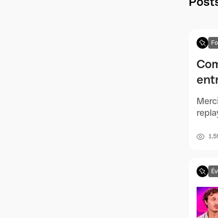
Posts
F
Com
entr
Merci
repla
1,5
Év