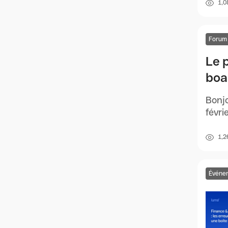
1,0
Forum
Le 
boa
Bonjo
févri
1,2
Événe