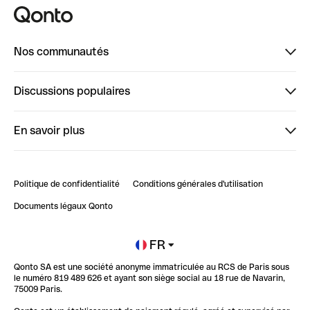
Nos communautés
Finpal
Discussions populaires
StrongHer
Bienvenue sur StrongHer : le guide pour bien dé...
En savoir plus
ClubQonto
Bienvenue sur Finpal : le guide pour bien démarrer
Compte pro en ligne
Retour d’expérience : Agrégation de Comptes Qonto
Politique de confidentialité
Conditions générales d'utilisation
Blog
Impact de l'IA sur les carrières/productivité
Documents légaux Qonto
Newsroom
Ouvrir un compte
FR
Qonto SA est une société anonyme immatriculée au RCS de Paris sous
Glossaire finance
le numéro 819 489 626 et ayant son siège social au 18 rue de Navarin,
75009 Paris.