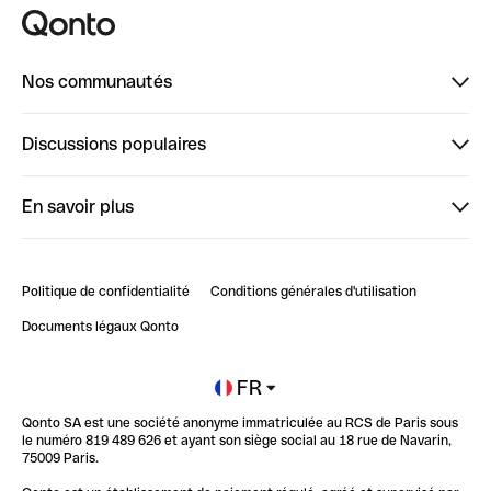
Nos communautés
Finpal
Discussions populaires
StrongHer
Bienvenue sur StrongHer : le guide pour bien dé...
En savoir plus
ClubQonto
Bienvenue sur Finpal : le guide pour bien démarrer
Compte pro en ligne
Retour d’expérience : Agrégation de Comptes Qonto
Politique de confidentialité
Conditions générales d'utilisation
Blog
Impact de l'IA sur les carrières/productivité
Documents légaux Qonto
Newsroom
Ouvrir un compte
FR
Qonto SA est une société anonyme immatriculée au RCS de Paris sous
Glossaire finance
le numéro 819 489 626 et ayant son siège social au 18 rue de Navarin,
75009 Paris.