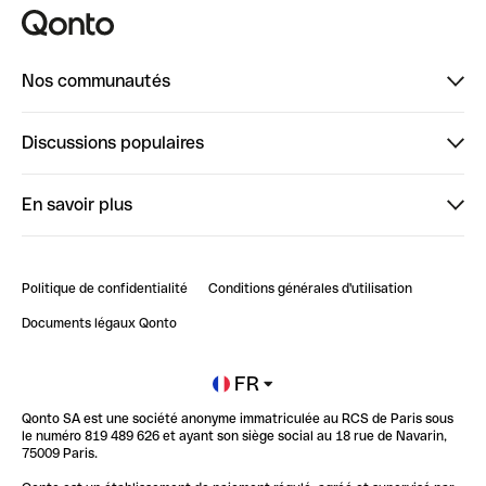
Nos communautés
Finpal
Discussions populaires
StrongHer
Bienvenue sur StrongHer : le guide pour bien dé...
En savoir plus
ClubQonto
Bienvenue sur Finpal : le guide pour bien démarrer
Compte pro en ligne
Retour d’expérience : Agrégation de Comptes Qonto
Politique de confidentialité
Conditions générales d'utilisation
Blog
Impact de l'IA sur les carrières/productivité
Documents légaux Qonto
Newsroom
Ouvrir un compte
FR
Qonto SA est une société anonyme immatriculée au RCS de Paris sous
Glossaire finance
le numéro 819 489 626 et ayant son siège social au 18 rue de Navarin,
75009 Paris.