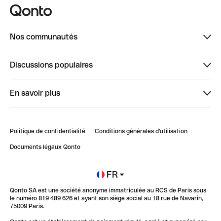
Nos communautés
Finpal
Discussions populaires
StrongHer
Bienvenue sur StrongHer : le guide pour bien dé...
En savoir plus
ClubQonto
Bienvenue sur Finpal : le guide pour bien démarrer
Compte pro en ligne
Retour d’expérience : Agrégation de Comptes Qonto
Politique de confidentialité
Conditions générales d'utilisation
Blog
Impact de l'IA sur les carrières/productivité
Documents légaux Qonto
Newsroom
Ouvrir un compte
FR
Qonto SA est une société anonyme immatriculée au RCS de Paris sous
Glossaire finance
le numéro 819 489 626 et ayant son siège social au 18 rue de Navarin,
75009 Paris.