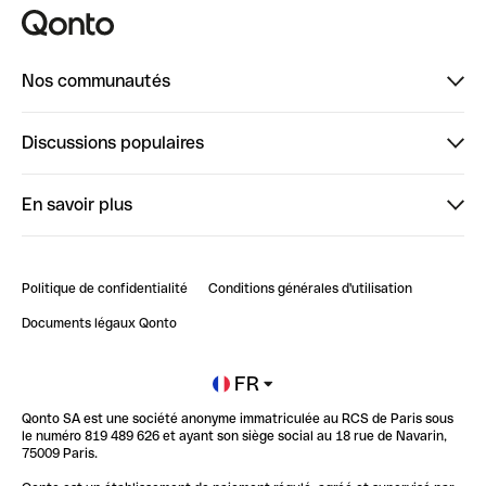
Nos communautés
Finpal
Discussions populaires
StrongHer
Bienvenue sur StrongHer : le guide pour bien dé...
En savoir plus
ClubQonto
Bienvenue sur Finpal : le guide pour bien démarrer
Compte pro en ligne
Retour d’expérience : Agrégation de Comptes Qonto
Politique de confidentialité
Conditions générales d'utilisation
Blog
Impact de l'IA sur les carrières/productivité
Documents légaux Qonto
Newsroom
Ouvrir un compte
FR
Qonto SA est une société anonyme immatriculée au RCS de Paris sous
Glossaire finance
le numéro 819 489 626 et ayant son siège social au 18 rue de Navarin,
75009 Paris.