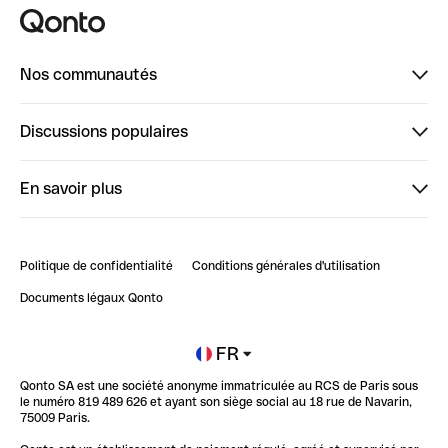
Nos communautés
Finpal
Discussions populaires
StrongHer
Bienvenue sur StrongHer : le guide pour bien dé...
En savoir plus
ClubQonto
Bienvenue sur Finpal : le guide pour bien démarrer
Compte pro en ligne
Retour d’expérience : Agrégation de Comptes Qonto
Politique de confidentialité
Conditions générales d'utilisation
Blog
Impact de l'IA sur les carrières/productivité
Documents légaux Qonto
Newsroom
Ouvrir un compte
FR
Qonto SA est une société anonyme immatriculée au RCS de Paris sous
Glossaire finance
le numéro 819 489 626 et ayant son siège social au 18 rue de Navarin,
75009 Paris.