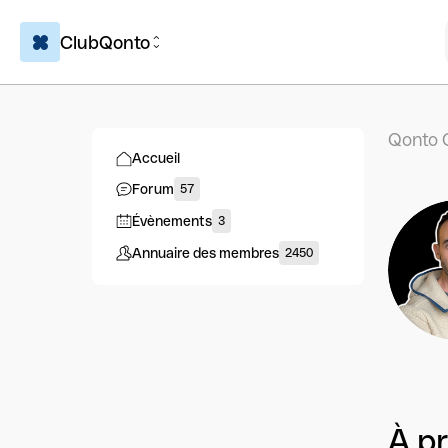
ClubQonto
Qonto 
Accueil
Forum
57
Évènements
3
Annuaire des membres
2450
À p