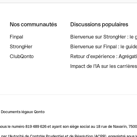
Nos communautés
Discussions populaires
Finpal
Bienvenue sur StrongHer : le g
StrongHer
Bienvenue sur Finpal : le guid
ClubQonto
Retour d’expérience : Agréga
Impact de l'IA sur les carrière
Documents légaux Qonto
us le numéro 819 489 626 et ayant son siège social au 18 rue de Navarin, 7500
par l'Autorité de Contrôle Prudentiel et de Résolution (ACPR), enregistré sous