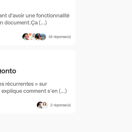
ant d'avoir une fonctionnalité
n document.Ça (...)
16
réponse(s)
Qonto
res récurrentes » sur
i explique comment s’en (...)
2
réponse(s)