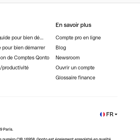
En savoir plus
uide pour bien dé...
Compte pro en ligne
e pour bien démarrer
Blog
tion de Comptes Qonto
Newsroom
s/productivité
Ouvrir un compte
Glossaire finance
FR
9 Paris.
 le numéro CIB 16958. Qonto est également enregistré en qualité