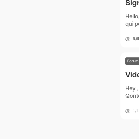
Sig
Hello
qui p
5,6
Forum
Vid
Hey ,
Qonto
1,1