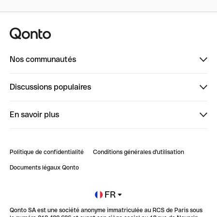
Nos communautés
Finpal
Discussions populaires
StrongHer
Bienvenue sur StrongHer : le guide pour bien dé...
En savoir plus
ClubQonto
Bienvenue sur Finpal : le guide pour bien démarrer
Compte pro en ligne
Retour d’expérience : Agrégation de Comptes Qonto
Politique de confidentialité
Conditions générales d'utilisation
Blog
Impact de l'IA sur les carrières/productivité
Documents légaux Qonto
Newsroom
Ouvrir un compte
FR
Qonto SA est une société anonyme immatriculée au RCS de Paris sous
Glossaire finance