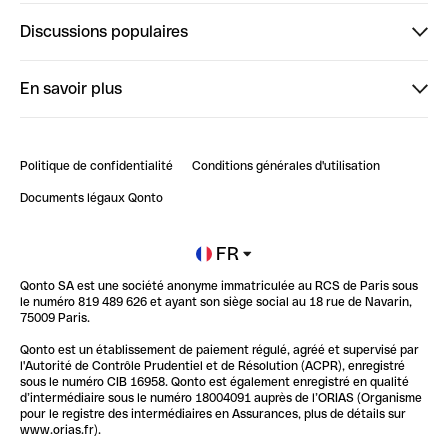
Finpal
Discussions populaires
StrongHer
Bienvenue sur StrongHer : le guide pour bien dé...
En savoir plus
ClubQonto
Bienvenue sur Finpal : le guide pour bien démarrer
Compte pro en ligne
Retour d’expérience : Agrégation de Comptes Qonto
Politique de confidentialité
Conditions générales d'utilisation
Blog
Impact de l'IA sur les carrières/productivité
Documents légaux Qonto
Newsroom
Ouvrir un compte
FR
Qonto SA est une société anonyme immatriculée au RCS de Paris sous
Glossaire finance
le numéro 819 489 626 et ayant son siège social au 18 rue de Navarin,
75009 Paris.
Qonto est un établissement de paiement régulé, agréé et supervisé par
l'Autorité de Contrôle Prudentiel et de Résolution (ACPR), enregistré
sous le numéro CIB 16958. Qonto est également enregistré en qualité
d’intermédiaire sous le numéro 18004091 auprès de l’ORIAS (Organisme
pour le registre des intermédiaires en Assurances, plus de détails sur
www.orias.fr).