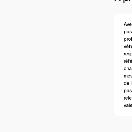
Ave
pas
pro
vêt
res
réf
cha
mes
de 
pas
rel
val