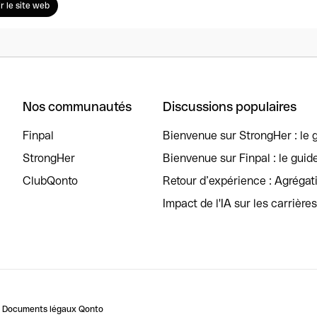
ir le site web
Nos communautés
Discussions populaires
Finpal
Bienvenue sur StrongHer : le g
StrongHer
Bienvenue sur Finpal : le guid
ClubQonto
Retour d’expérience : Agréga
Impact de l'IA sur les carrière
Documents légaux Qonto