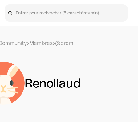
Community
Membres
@brcm
Renollaud