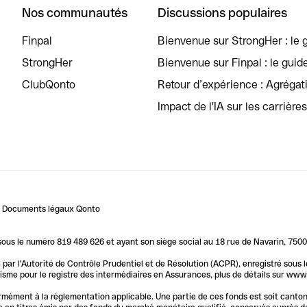
Nos communautés
Discussions populaires
Finpal
Bienvenue sur StrongHer : le g
StrongHer
Bienvenue sur Finpal : le guid
ClubQonto
Retour d’expérience : Agréga
Impact de l'IA sur les carrière
Documents légaux Qonto
us le numéro 819 489 626 et ayant son siège social au 18 rue de Navarin, 7500
par l'Autorité de Contrôle Prudentiel et de Résolution (ACPR), enregistré sous
me pour le registre des intermédiaires en Assurances, plus de détails sur www.o
ormément à la réglementation applicable. Une partie de ces fonds est soit canto