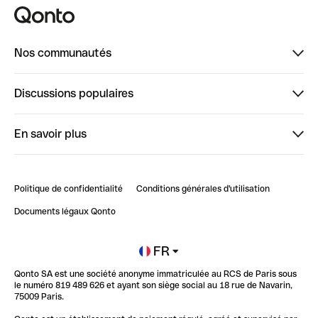
Nos communautés
Finpal
Discussions populaires
StrongHer
Bienvenue sur StrongHer : le guide pour bien dé...
En savoir plus
ClubQonto
Bienvenue sur Finpal : le guide pour bien démarrer
Compte pro en ligne
Retour d’expérience : Agrégation de Comptes Qonto
Politique de confidentialité
Conditions générales d'utilisation
Blog
Impact de l'IA sur les carrières/productivité
Documents légaux Qonto
Newsroom
Ouvrir un compte
FR
Qonto SA est une société anonyme immatriculée au RCS de Paris sous
Glossaire finance
le numéro 819 489 626 et ayant son siège social au 18 rue de Navarin,
75009 Paris.