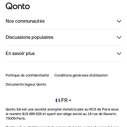
Nos communautés
Finpal
Discussions populaires
StrongHer
Bienvenue sur StrongHer : le guide pour bien dé...
En savoir plus
ClubQonto
Bienvenue sur Finpal : le guide pour bien démarrer
Compte pro en ligne
Retour d’expérience : Agrégation de Comptes Qonto
Politique de confidentialité
Conditions générales d'utilisation
Blog
Impact de l'IA sur les carrières/productivité
Documents légaux Qonto
Newsroom
Ouvrir un compte
FR
Qonto SA est une société anonyme immatriculée au RCS de Paris sous
Glossaire finance
le numéro 819 489 626 et ayant son siège social au 18 rue de Navarin,
75009 Paris.