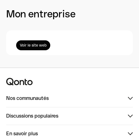
Mon entreprise
Voir le site web
Nos communautés
Finpal
Discussions populaires
StrongHer
Bienvenue sur StrongHer : le guide pour bien dé...
En savoir plus
ClubQonto