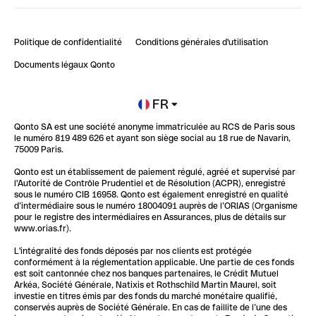
Bienvenue sur Finpal : le guide pour bien démarrer
Compte pro en ligne
Retour d’expérience : Agrégation de Comptes Qonto
Politique de confidentialité
Conditions générales d'utilisation
Blog
Impact de l'IA sur les carrières/productivité
Documents légaux Qonto
Newsroom
Ouvrir un compte
FR
Qonto SA est une société anonyme immatriculée au RCS de Paris sous
Glossaire finance
le numéro 819 489 626 et ayant son siège social au 18 rue de Navarin,
75009 Paris.
Qonto est un établissement de paiement régulé, agréé et supervisé par
l'Autorité de Contrôle Prudentiel et de Résolution (ACPR), enregistré
sous le numéro CIB 16958. Qonto est également enregistré en qualité
d’intermédiaire sous le numéro 18004091 auprès de l’ORIAS (Organisme
pour le registre des intermédiaires en Assurances, plus de détails sur
www.orias.fr).
L'intégralité des fonds déposés par nos clients est protégée
conformément à la réglementation applicable. Une partie de ces fonds
est soit cantonnée chez nos banques partenaires, le Crédit Mutuel
Arkéa, Société Générale, Natixis et Rothschild Martin Maurel, soit
investie en titres émis par des fonds du marché monétaire qualifié,
conservés auprès de Société Générale. En cas de faillite de l’une des