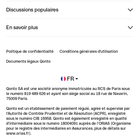
Finpal
Discussions populaires
StrongHer
Bienvenue sur StrongHer : le guide pour bien dé...
En savoir plus
ClubQonto
Bienvenue sur Finpal : le guide pour bien démarrer
Compte pro en ligne
Retour d’expérience : Agrégation de Comptes Qonto
Politique de confidentialité
Conditions générales d'utilisation
Blog
Impact de l'IA sur les carrières/productivité
Documents légaux Qonto
Newsroom
Ouvrir un compte
FR
Qonto SA est une société anonyme immatriculée au RCS de Paris sous
Glossaire finance
le numéro 819 489 626 et ayant son siège social au 18 rue de Navarin,
75009 Paris.
Qonto est un établissement de paiement régulé, agréé et supervisé par
l'Autorité de Contrôle Prudentiel et de Résolution (ACPR), enregistré
sous le numéro CIB 16958. Qonto est également enregistré en qualité
d’intermédiaire sous le numéro 18004091 auprès de l’ORIAS (Organisme
pour le registre des intermédiaires en Assurances, plus de détails sur
www.orias.fr).