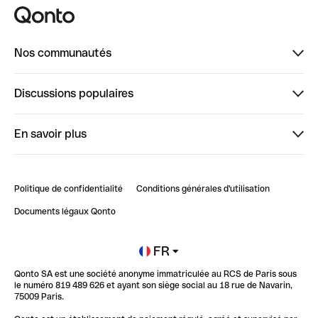
Nos communautés
Finpal
Discussions populaires
StrongHer
Bienvenue sur StrongHer : le guide pour bien dé...
En savoir plus
ClubQonto
Bienvenue sur Finpal : le guide pour bien démarrer
Compte pro en ligne
Retour d’expérience : Agrégation de Comptes Qonto
Politique de confidentialité
Conditions générales d'utilisation
Blog
Impact de l'IA sur les carrières/productivité
Documents légaux Qonto
Newsroom
Ouvrir un compte
FR
Qonto SA est une société anonyme immatriculée au RCS de Paris sous
Glossaire finance
le numéro 819 489 626 et ayant son siège social au 18 rue de Navarin,
75009 Paris.