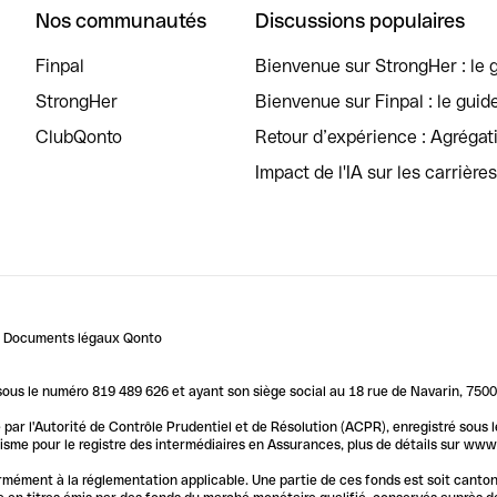
Nos communautés
Discussions populaires
Finpal
Bienvenue sur StrongHer : le g
StrongHer
Bienvenue sur Finpal : le guid
ClubQonto
Retour d’expérience : Agréga
Impact de l'IA sur les carrière
Documents légaux Qonto
us le numéro 819 489 626 et ayant son siège social au 18 rue de Navarin, 7500
par l'Autorité de Contrôle Prudentiel et de Résolution (ACPR), enregistré sous
me pour le registre des intermédiaires en Assurances, plus de détails sur www.o
ormément à la réglementation applicable. Une partie de ces fonds est soit canto