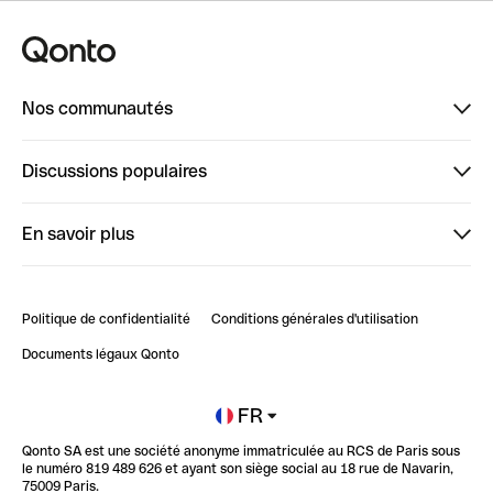
Nos communautés
Finpal
Discussions populaires
StrongHer
Bienvenue sur StrongHer : le guide pour bien dé...
En savoir plus
ClubQonto
Bienvenue sur Finpal : le guide pour bien démarrer
Compte pro en ligne
Retour d’expérience : Agrégation de Comptes Qonto
Politique de confidentialité
Conditions générales d'utilisation
Blog
Impact de l'IA sur les carrières/productivité
Documents légaux Qonto
Newsroom
Ouvrir un compte
FR
Qonto SA est une société anonyme immatriculée au RCS de Paris sous
Glossaire finance
le numéro 819 489 626 et ayant son siège social au 18 rue de Navarin,
75009 Paris.