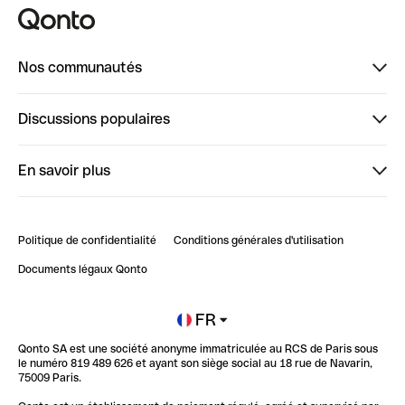
Nos communautés
Finpal
Discussions populaires
StrongHer
Bienvenue sur StrongHer : le guide pour bien dé...
En savoir plus
ClubQonto
Bienvenue sur Finpal : le guide pour bien démarrer
Compte pro en ligne
Retour d’expérience : Agrégation de Comptes Qonto
Politique de confidentialité
Conditions générales d'utilisation
Blog
Impact de l'IA sur les carrières/productivité
Documents légaux Qonto
Newsroom
Ouvrir un compte
FR
Qonto SA est une société anonyme immatriculée au RCS de Paris sous
Glossaire finance
le numéro 819 489 626 et ayant son siège social au 18 rue de Navarin,
75009 Paris.