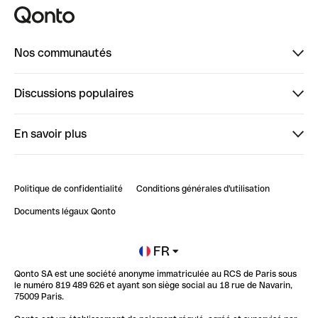
Nos communautés
Finpal
Discussions populaires
StrongHer
Bienvenue sur StrongHer : le guide pour bien dé...
En savoir plus
ClubQonto
Bienvenue sur Finpal : le guide pour bien démarrer
Compte pro en ligne
Retour d’expérience : Agrégation de Comptes Qonto
Politique de confidentialité
Conditions générales d'utilisation
Blog
Impact de l'IA sur les carrières/productivité
Documents légaux Qonto
Newsroom
Ouvrir un compte
FR
Qonto SA est une société anonyme immatriculée au RCS de Paris sous
Glossaire finance
le numéro 819 489 626 et ayant son siège social au 18 rue de Navarin,
75009 Paris.