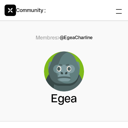
Community
Membres
@EgeaCharline
Egea