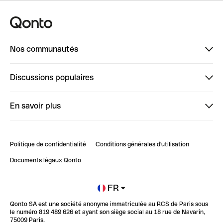
Nos communautés
Finpal
Discussions populaires
StrongHer
Bienvenue sur StrongHer : le guide pour bien dé...
En savoir plus
ClubQonto
Bienvenue sur Finpal : le guide pour bien démarrer
Compte pro en ligne
Retour d’expérience : Agrégation de Comptes Qonto
Politique de confidentialité
Conditions générales d'utilisation
Blog
Impact de l'IA sur les carrières/productivité
Documents légaux Qonto
Newsroom
Ouvrir un compte
FR
Qonto SA est une société anonyme immatriculée au RCS de Paris sous
Glossaire finance
le numéro 819 489 626 et ayant son siège social au 18 rue de Navarin,
75009 Paris.