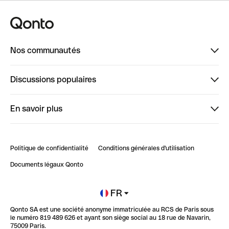
Nos communautés
Finpal
Discussions populaires
StrongHer
Bienvenue sur StrongHer : le guide pour bien dé...
En savoir plus
ClubQonto
Bienvenue sur Finpal : le guide pour bien démarrer
Compte pro en ligne
Retour d’expérience : Agrégation de Comptes Qonto
Politique de confidentialité
Conditions générales d'utilisation
Blog
Impact de l'IA sur les carrières/productivité
Documents légaux Qonto
Newsroom
Ouvrir un compte
FR
Qonto SA est une société anonyme immatriculée au RCS de Paris sous
Glossaire finance
le numéro 819 489 626 et ayant son siège social au 18 rue de Navarin,
75009 Paris.