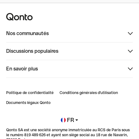
Nos communautés
Finpal
Discussions populaires
StrongHer
Bienvenue sur StrongHer : le guide pour bien dé...
En savoir plus
ClubQonto
Bienvenue sur Finpal : le guide pour bien démarrer
Compte pro en ligne
Retour d’expérience : Agrégation de Comptes Qonto
Politique de confidentialité
Conditions générales d'utilisation
Blog
Impact de l'IA sur les carrières/productivité
Documents légaux Qonto
Newsroom
Ouvrir un compte
FR
Qonto SA est une société anonyme immatriculée au RCS de Paris sous
Glossaire finance
le numéro 819 489 626 et ayant son siège social au 18 rue de Navarin,