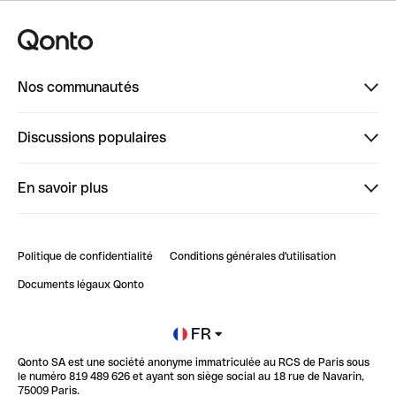
Nos communautés
Finpal
Discussions populaires
StrongHer
Bienvenue sur StrongHer : le guide pour bien dé...
En savoir plus
ClubQonto
Bienvenue sur Finpal : le guide pour bien démarrer
Compte pro en ligne
Retour d’expérience : Agrégation de Comptes Qonto
Politique de confidentialité
Conditions générales d'utilisation
Blog
Impact de l'IA sur les carrières/productivité
Documents légaux Qonto
Newsroom
Ouvrir un compte
FR
Qonto SA est une société anonyme immatriculée au RCS de Paris sous
Glossaire finance
le numéro 819 489 626 et ayant son siège social au 18 rue de Navarin,
75009 Paris.