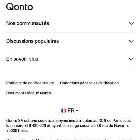
Nos communautés
Finpal
Discussions populaires
StrongHer
Bienvenue sur StrongHer : le guide pour bien dé...
En savoir plus
ClubQonto
Bienvenue sur Finpal : le guide pour bien démarrer
Compte pro en ligne
Retour d’expérience : Agrégation de Comptes Qonto
Politique de confidentialité
Conditions générales d'utilisation
Blog
Impact de l'IA sur les carrières/productivité
Documents légaux Qonto
Newsroom
Ouvrir un compte
FR
Qonto SA est une société anonyme immatriculée au RCS de Paris sous
Glossaire finance
le numéro 819 489 626 et ayant son siège social au 18 rue de Navarin,
75009 Paris.