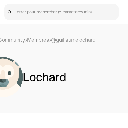
Community
Membres
@guillaumelochard
Lochard