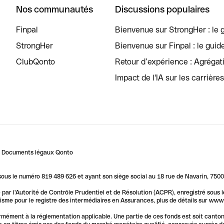
Nos communautés
Discussions populaires
Finpal
Bienvenue sur StrongHer : le g
StrongHer
Bienvenue sur Finpal : le guid
ClubQonto
Retour d’expérience : Agréga
Impact de l'IA sur les carrière
Documents légaux Qonto
us le numéro 819 489 626 et ayant son siège social au 18 rue de Navarin, 7500
par l'Autorité de Contrôle Prudentiel et de Résolution (ACPR), enregistré sous
me pour le registre des intermédiaires en Assurances, plus de détails sur www.o
ormément à la réglementation applicable. Une partie de ces fonds est soit canto