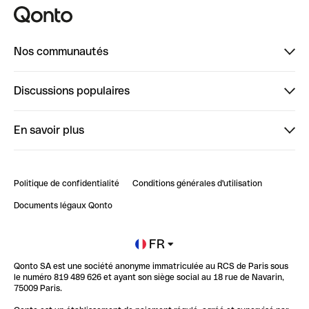
Nos communautés
Finpal
Discussions populaires
StrongHer
Bienvenue sur StrongHer : le guide pour bien dé...
En savoir plus
ClubQonto
Bienvenue sur Finpal : le guide pour bien démarrer
Compte pro en ligne
Retour d’expérience : Agrégation de Comptes Qonto
Politique de confidentialité
Conditions générales d'utilisation
Blog
Impact de l'IA sur les carrières/productivité
Documents légaux Qonto
Newsroom
Ouvrir un compte
FR
Qonto SA est une société anonyme immatriculée au RCS de Paris sous
Glossaire finance
le numéro 819 489 626 et ayant son siège social au 18 rue de Navarin,
75009 Paris.