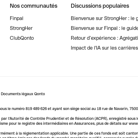
Nos communautés
Discussions populaires
Finpal
Bienvenue sur StrongHer : le g
StrongHer
Bienvenue sur Finpal : le guid
ClubQonto
Retour d’expérience : Agréga
Impact de l'IA sur les carrière
Documents légaux Qonto
us le numéro 819 489 626 et ayant son siège social au 18 rue de Navarin, 7500
par l'Autorité de Contrôle Prudentiel et de Résolution (ACPR), enregistré sous
me pour le registre des intermédiaires en Assurances, plus de détails sur www.o
ormément à la réglementation applicable. Une partie de ces fonds est soit canto