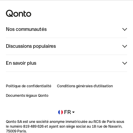
Nos communautés
Finpal
Discussions populaires
StrongHer
Bienvenue sur StrongHer : le guide pour bien dé...
En savoir plus
ClubQonto
Bienvenue sur Finpal : le guide pour bien démarrer
Compte pro en ligne
Retour d’expérience : Agrégation de Comptes Qonto
Politique de confidentialité
Conditions générales d'utilisation
Blog
Impact de l'IA sur les carrières/productivité
Documents légaux Qonto
Newsroom
Ouvrir un compte
FR
Qonto SA est une société anonyme immatriculée au RCS de Paris sous
Glossaire finance
le numéro 819 489 626 et ayant son siège social au 18 rue de Navarin,
75009 Paris.