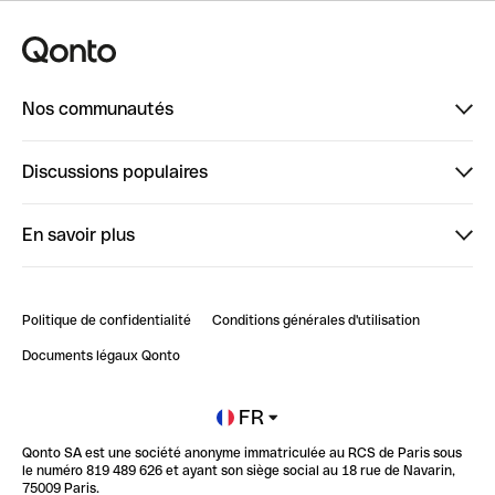
Nos communautés
Finpal
Discussions populaires
StrongHer
Bienvenue sur StrongHer : le guide pour bien dé...
En savoir plus
ClubQonto
Bienvenue sur Finpal : le guide pour bien démarrer
Compte pro en ligne
Retour d’expérience : Agrégation de Comptes Qonto
Politique de confidentialité
Conditions générales d'utilisation
Blog
Impact de l'IA sur les carrières/productivité
Documents légaux Qonto
Newsroom
Ouvrir un compte
FR
Qonto SA est une société anonyme immatriculée au RCS de Paris sous
Glossaire finance
le numéro 819 489 626 et ayant son siège social au 18 rue de Navarin,
75009 Paris.