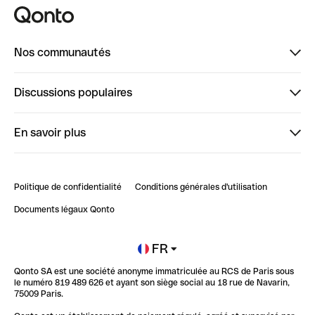
Nos communautés
Finpal
Discussions populaires
StrongHer
Bienvenue sur StrongHer : le guide pour bien dé...
En savoir plus
ClubQonto
Bienvenue sur Finpal : le guide pour bien démarrer
Compte pro en ligne
Retour d’expérience : Agrégation de Comptes Qonto
Politique de confidentialité
Conditions générales d'utilisation
Blog
Impact de l'IA sur les carrières/productivité
Documents légaux Qonto
Newsroom
Ouvrir un compte
FR
Qonto SA est une société anonyme immatriculée au RCS de Paris sous
Glossaire finance
le numéro 819 489 626 et ayant son siège social au 18 rue de Navarin,
75009 Paris.