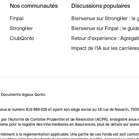
Nos communautés
Discussions populaires
Finpal
Bienvenue sur StrongHer : le g
StrongHer
Bienvenue sur Finpal : le guid
ClubQonto
Retour d’expérience : Agréga
Impact de l'IA sur les carrière
Documents légaux Qonto
us le numéro 819 489 626 et ayant son siège social au 18 rue de Navarin, 7500
par l'Autorité de Contrôle Prudentiel et de Résolution (ACPR), enregistré sous
me pour le registre des intermédiaires en Assurances, plus de détails sur www.o
ormément à la réglementation applicable. Une partie de ces fonds est soit canto