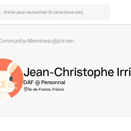
Community
Membres
@jcirrien
Jean-Christophe Irr
DAF @ Personnal
Île-de-France, France