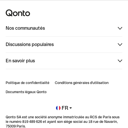
Nos communautés
Finpal
Discussions populaires
StrongHer
Bienvenue sur StrongHer : le guide pour bien dé...
En savoir plus
ClubQonto
Bienvenue sur Finpal : le guide pour bien démarrer
Compte pro en ligne
Retour d’expérience : Agrégation de Comptes Qonto
Politique de confidentialité
Conditions générales d'utilisation
Blog
Impact de l'IA sur les carrières/productivité
Documents légaux Qonto
Newsroom
Ouvrir un compte
FR
Qonto SA est une société anonyme immatriculée au RCS de Paris sous
Glossaire finance
le numéro 819 489 626 et ayant son siège social au 18 rue de Navarin,
75009 Paris.