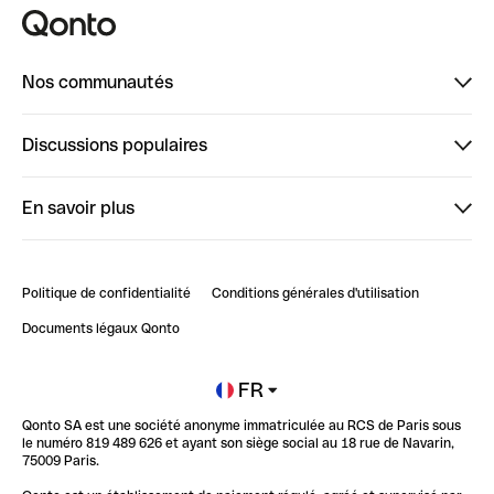
Nos communautés
Finpal
Discussions populaires
StrongHer
Bienvenue sur StrongHer : le guide pour bien dé...
En savoir plus
ClubQonto
Bienvenue sur Finpal : le guide pour bien démarrer
Compte pro en ligne
Retour d’expérience : Agrégation de Comptes Qonto
Politique de confidentialité
Conditions générales d'utilisation
Blog
Impact de l'IA sur les carrières/productivité
Documents légaux Qonto
Newsroom
Ouvrir un compte
FR
Qonto SA est une société anonyme immatriculée au RCS de Paris sous
Glossaire finance
le numéro 819 489 626 et ayant son siège social au 18 rue de Navarin,
75009 Paris.