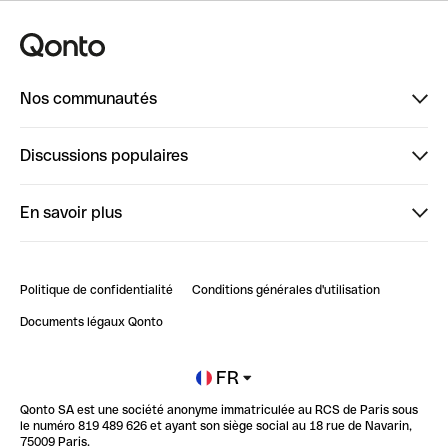
Nos communautés
Finpal
Discussions populaires
StrongHer
Bienvenue sur StrongHer : le guide pour bien dé...
En savoir plus
ClubQonto
Bienvenue sur Finpal : le guide pour bien démarrer
Compte pro en ligne
Retour d’expérience : Agrégation de Comptes Qonto
Politique de confidentialité
Conditions générales d'utilisation
Blog
Impact de l'IA sur les carrières/productivité
Documents légaux Qonto
Newsroom
Ouvrir un compte
FR
Qonto SA est une société anonyme immatriculée au RCS de Paris sous
Glossaire finance
le numéro 819 489 626 et ayant son siège social au 18 rue de Navarin,
75009 Paris.