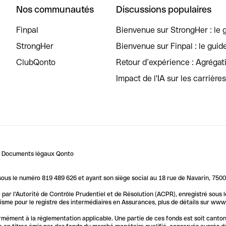
Nos communautés
Discussions populaires
Finpal
Bienvenue sur StrongHer : le g
StrongHer
Bienvenue sur Finpal : le guid
ClubQonto
Retour d’expérience : Agréga
Impact de l'IA sur les carrière
Documents légaux Qonto
us le numéro 819 489 626 et ayant son siège social au 18 rue de Navarin, 7500
par l'Autorité de Contrôle Prudentiel et de Résolution (ACPR), enregistré sous
me pour le registre des intermédiaires en Assurances, plus de détails sur www.o
ormément à la réglementation applicable. Une partie de ces fonds est soit canto