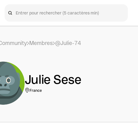
Community
Membres
@Julie-74
Julie Sese
France