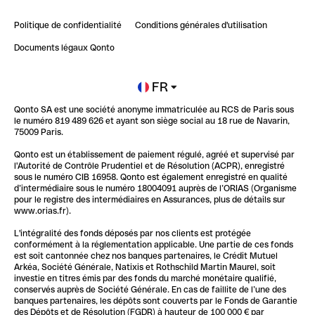
Retour d’expérience : Agrégation de Comptes Qonto
Politique de confidentialité
Conditions générales d'utilisation
Blog
Impact de l'IA sur les carrières/productivité
Documents légaux Qonto
Newsroom
Ouvrir un compte
FR
Qonto SA est une société anonyme immatriculée au RCS de Paris sous
Glossaire finance
le numéro 819 489 626 et ayant son siège social au 18 rue de Navarin,
75009 Paris.
Qonto est un établissement de paiement régulé, agréé et supervisé par
l'Autorité de Contrôle Prudentiel et de Résolution (ACPR), enregistré
sous le numéro CIB 16958. Qonto est également enregistré en qualité
d’intermédiaire sous le numéro 18004091 auprès de l’ORIAS (Organisme
pour le registre des intermédiaires en Assurances, plus de détails sur
www.orias.fr).
L'intégralité des fonds déposés par nos clients est protégée
conformément à la réglementation applicable. Une partie de ces fonds
est soit cantonnée chez nos banques partenaires, le Crédit Mutuel
Arkéa, Société Générale, Natixis et Rothschild Martin Maurel, soit
investie en titres émis par des fonds du marché monétaire qualifié,
conservés auprès de Société Générale. En cas de faillite de l’une des
banques partenaires, les dépôts sont couverts par le Fonds de Garantie
des Dépôts et de Résolution (FGDR) à hauteur de 100 000 € par