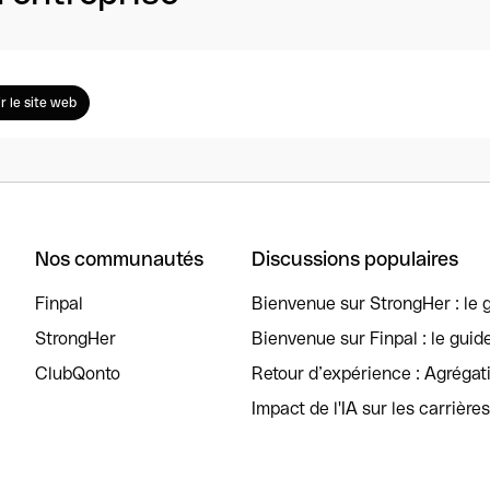
ir le site web
Nos communautés
Discussions populaires
Finpal
Bienvenue sur StrongHer : le g
StrongHer
Bienvenue sur Finpal : le guid
ClubQonto
Retour d’expérience : Agréga
Impact de l'IA sur les carrière