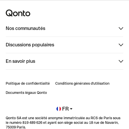
Nos communautés
Finpal
Discussions populaires
StrongHer
Bienvenue sur StrongHer : le guide pour bien dé...
En savoir plus
ClubQonto
Bienvenue sur Finpal : le guide pour bien démarrer
Compte pro en ligne
Retour d’expérience : Agrégation de Comptes Qonto
Politique de confidentialité
Conditions générales d'utilisation
Blog
Impact de l'IA sur les carrières/productivité
Documents légaux Qonto
Newsroom
Ouvrir un compte
FR
Qonto SA est une société anonyme immatriculée au RCS de Paris sous
Glossaire finance
le numéro 819 489 626 et ayant son siège social au 18 rue de Navarin,
75009 Paris.