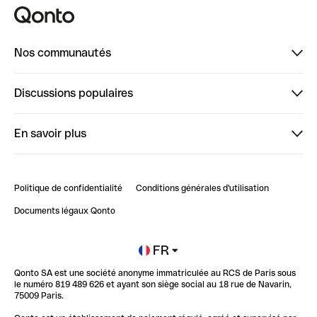
Nos communautés
Finpal
Discussions populaires
StrongHer
Bienvenue sur StrongHer : le guide pour bien dé...
En savoir plus
ClubQonto
Bienvenue sur Finpal : le guide pour bien démarrer
Compte pro en ligne
Retour d’expérience : Agrégation de Comptes Qonto
Politique de confidentialité
Conditions générales d'utilisation
Blog
Impact de l'IA sur les carrières/productivité
Documents légaux Qonto
Newsroom
Ouvrir un compte
FR
Qonto SA est une société anonyme immatriculée au RCS de Paris sous
Glossaire finance
le numéro 819 489 626 et ayant son siège social au 18 rue de Navarin,
75009 Paris.