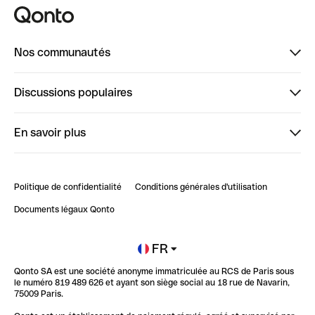
Nos communautés
Finpal
Discussions populaires
StrongHer
Bienvenue sur StrongHer : le guide pour bien dé...
En savoir plus
ClubQonto
Bienvenue sur Finpal : le guide pour bien démarrer
Compte pro en ligne
Retour d’expérience : Agrégation de Comptes Qonto
Politique de confidentialité
Conditions générales d'utilisation
Blog
Impact de l'IA sur les carrières/productivité
Documents légaux Qonto
Newsroom
Ouvrir un compte
FR
Qonto SA est une société anonyme immatriculée au RCS de Paris sous
Glossaire finance
le numéro 819 489 626 et ayant son siège social au 18 rue de Navarin,
75009 Paris.