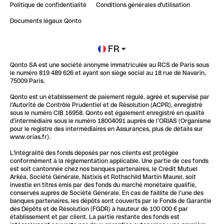
Politique de confidentialité
Conditions générales d'utilisation
Blog
Impact de l'IA sur les carrières/productivité
Documents légaux Qonto
Newsroom
Ouvrir un compte
FR
Qonto SA est une société anonyme immatriculée au RCS de Paris sous
Glossaire finance
le numéro 819 489 626 et ayant son siège social au 18 rue de Navarin,
75009 Paris.
Qonto est un établissement de paiement régulé, agréé et supervisé par
l'Autorité de Contrôle Prudentiel et de Résolution (ACPR), enregistré
sous le numéro CIB 16958. Qonto est également enregistré en qualité
d’intermédiaire sous le numéro 18004091 auprès de l’ORIAS (Organisme
pour le registre des intermédiaires en Assurances, plus de détails sur
www.orias.fr).
L'intégralité des fonds déposés par nos clients est protégée
conformément à la réglementation applicable. Une partie de ces fonds
est soit cantonnée chez nos banques partenaires, le Crédit Mutuel
Arkéa, Société Générale, Natixis et Rothschild Martin Maurel, soit
investie en titres émis par des fonds du marché monétaire qualifié,
conservés auprès de Société Générale. En cas de faillite de l’une des
banques partenaires, les dépôts sont couverts par le Fonds de Garantie
des Dépôts et de Résolution (FGDR) à hauteur de 100 000 € par
établissement et par client. La partie restante des fonds est