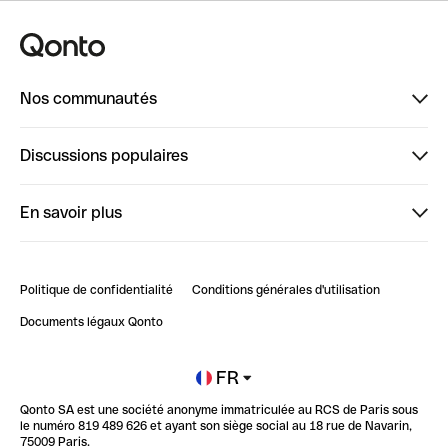
Nos communautés
Finpal
Discussions populaires
StrongHer
Bienvenue sur StrongHer : le guide pour bien dé...
En savoir plus
ClubQonto
Bienvenue sur Finpal : le guide pour bien démarrer
Compte pro en ligne
Retour d’expérience : Agrégation de Comptes Qonto
Politique de confidentialité
Conditions générales d'utilisation
Blog
Impact de l'IA sur les carrières/productivité
Documents légaux Qonto
Newsroom
Ouvrir un compte
FR
Qonto SA est une société anonyme immatriculée au RCS de Paris sous
Glossaire finance
le numéro 819 489 626 et ayant son siège social au 18 rue de Navarin,
75009 Paris.