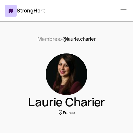
StrongHer
Membres
@laurie.charier
Laurie Charier
France