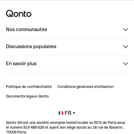
Nos communautés
Finpal
Discussions populaires
StrongHer
Bienvenue sur StrongHer : le guide pour bien dé...
En savoir plus
ClubQonto
Bienvenue sur Finpal : le guide pour bien démarrer
Compte pro en ligne
Retour d’expérience : Agrégation de Comptes Qonto
Politique de confidentialité
Conditions générales d'utilisation
Blog
Impact de l'IA sur les carrières/productivité
Documents légaux Qonto
Newsroom
Ouvrir un compte
FR
Qonto SA est une société anonyme immatriculée au RCS de Paris sous
Glossaire finance
le numéro 819 489 626 et ayant son siège social au 18 rue de Navarin,
75009 Paris.