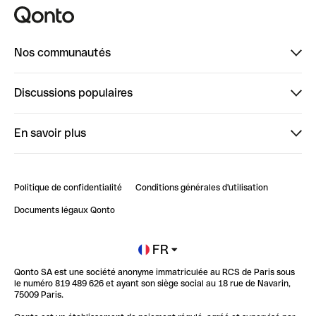
Nos communautés
Finpal
Discussions populaires
StrongHer
Bienvenue sur StrongHer : le guide pour bien dé...
En savoir plus
ClubQonto
Bienvenue sur Finpal : le guide pour bien démarrer
Compte pro en ligne
Retour d’expérience : Agrégation de Comptes Qonto
Politique de confidentialité
Conditions générales d'utilisation
Blog
Impact de l'IA sur les carrières/productivité
Documents légaux Qonto
Newsroom
Ouvrir un compte
FR
Qonto SA est une société anonyme immatriculée au RCS de Paris sous
Glossaire finance
le numéro 819 489 626 et ayant son siège social au 18 rue de Navarin,
75009 Paris.