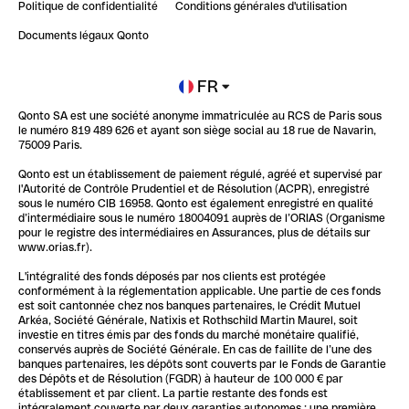
Politique de confidentialité
Conditions générales d'utilisation
Blog
Impact de l'IA sur les carrières/productivité
Documents légaux Qonto
Newsroom
Ouvrir un compte
FR
Qonto SA est une société anonyme immatriculée au RCS de Paris sous
Glossaire finance
le numéro 819 489 626 et ayant son siège social au 18 rue de Navarin,
75009 Paris.
Qonto est un établissement de paiement régulé, agréé et supervisé par
l'Autorité de Contrôle Prudentiel et de Résolution (ACPR), enregistré
sous le numéro CIB 16958. Qonto est également enregistré en qualité
d’intermédiaire sous le numéro 18004091 auprès de l’ORIAS (Organisme
pour le registre des intermédiaires en Assurances, plus de détails sur
www.orias.fr).
L'intégralité des fonds déposés par nos clients est protégée
conformément à la réglementation applicable. Une partie de ces fonds
est soit cantonnée chez nos banques partenaires, le Crédit Mutuel
Arkéa, Société Générale, Natixis et Rothschild Martin Maurel, soit
investie en titres émis par des fonds du marché monétaire qualifié,
conservés auprès de Société Générale. En cas de faillite de l’une des
banques partenaires, les dépôts sont couverts par le Fonds de Garantie
des Dépôts et de Résolution (FGDR) à hauteur de 100 000 € par
établissement et par client. La partie restante des fonds est
intégralement couverte par deux garanties autonomes : une première