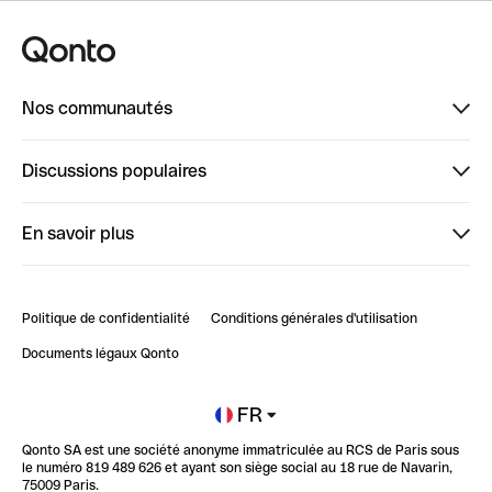
Nos communautés
Finpal
Discussions populaires
StrongHer
Bienvenue sur StrongHer : le guide pour bien dé...
En savoir plus
ClubQonto
Bienvenue sur Finpal : le guide pour bien démarrer
Compte pro en ligne
Retour d’expérience : Agrégation de Comptes Qonto
Politique de confidentialité
Conditions générales d'utilisation
Blog
Impact de l'IA sur les carrières/productivité
Documents légaux Qonto
Newsroom
Ouvrir un compte
FR
Qonto SA est une société anonyme immatriculée au RCS de Paris sous
Glossaire finance
le numéro 819 489 626 et ayant son siège social au 18 rue de Navarin,
75009 Paris.