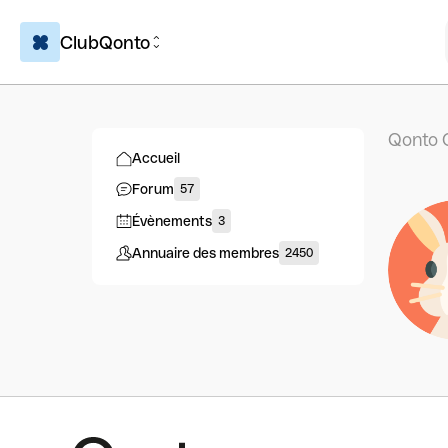
ClubQonto
Qonto 
Accueil
Forum
57
Évènements
3
Annuaire des membres
2450