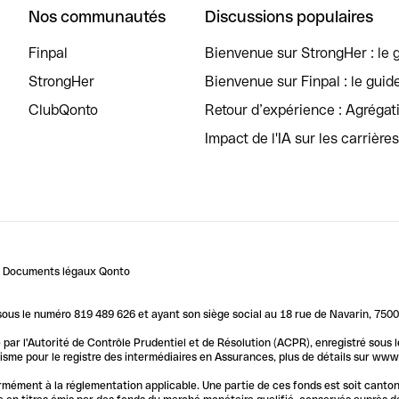
Nos communautés
Discussions populaires
Finpal
Bienvenue sur StrongHer : le g
StrongHer
Bienvenue sur Finpal : le guid
ClubQonto
Retour d’expérience : Agréga
Impact de l'IA sur les carrière
Documents légaux Qonto
us le numéro 819 489 626 et ayant son siège social au 18 rue de Navarin, 7500
par l'Autorité de Contrôle Prudentiel et de Résolution (ACPR), enregistré sous
me pour le registre des intermédiaires en Assurances, plus de détails sur www.o
ormément à la réglementation applicable. Une partie de ces fonds est soit canto