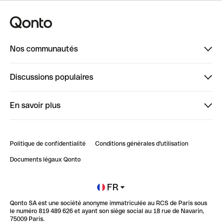
Nos communautés
Finpal
Discussions populaires
StrongHer
Bienvenue sur StrongHer : le guide pour bien dé...
En savoir plus
ClubQonto
Bienvenue sur Finpal : le guide pour bien démarrer
Compte pro en ligne
Retour d’expérience : Agrégation de Comptes Qonto
Politique de confidentialité
Conditions générales d'utilisation
Blog
Impact de l'IA sur les carrières/productivité
Documents légaux Qonto
Newsroom
Ouvrir un compte
FR
Qonto SA est une société anonyme immatriculée au RCS de Paris sous
Glossaire finance
le numéro 819 489 626 et ayant son siège social au 18 rue de Navarin,
75009 Paris.